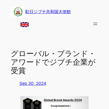
Skip
to
駐日ジブチ共和国大使館
content
グローバル・ブランド・
アワードでジブチ企業が
受賞
Sep 30, 2024