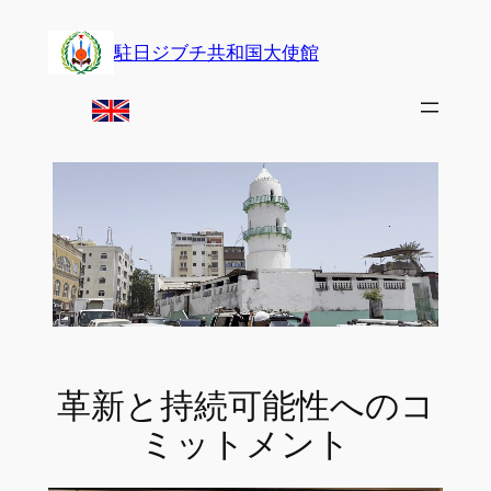
Skip
to
駐日ジブチ共和国大使館
content
革新と持続可能性へのコ
ミットメント