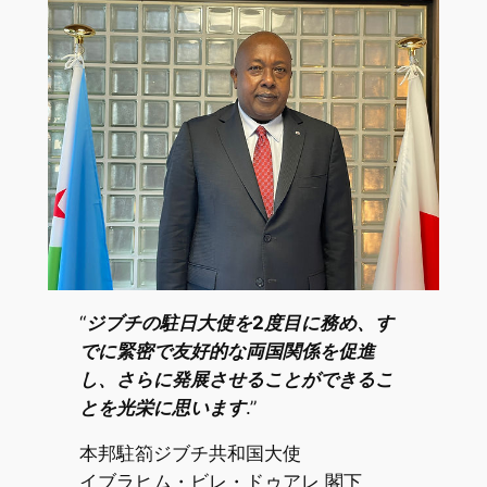
“
ジブチの駐日大使を2度目に務め、す
でに緊密で友好的な両国関係を促進
し、さらに発展させることができるこ
とを光栄に思います
.”
本邦駐箚ジブチ共和国大使
イブラヒム・ビレ・ドゥアレ 閣下