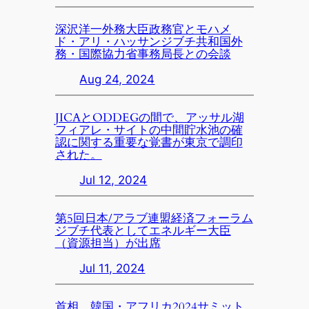
深沢洋一外務大臣政務官とモハメ
ド・アリ・ハッサンジブチ共和国外
務・国際協力省事務局長との会談
Aug 24, 2024
JICAとODDEGの間で、アッサル湖
フィアレ・サイトの中間貯水池の確
認に関する重要な覚書が東京で調印
された。
Jul 12, 2024
第5回日本/アラブ連盟経済フォーラム
ジブチ代表としてエネルギー大臣
（資源担当）が出席
Jul 11, 2024
首相、韓国・アフリカ2024サミット