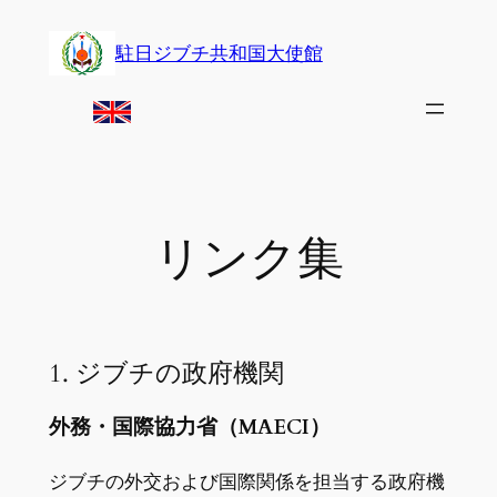
Skip
to
駐日ジブチ共和国大使館
content
リンク集
1. ジブチの政府機関
外務・国際協力省（MAECI）
ジブチの外交および国際関係を担当する政府機