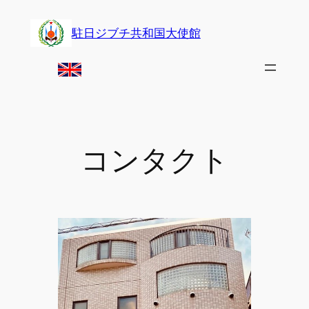
Skip
to
駐日ジブチ共和国大使館
content
コンタクト