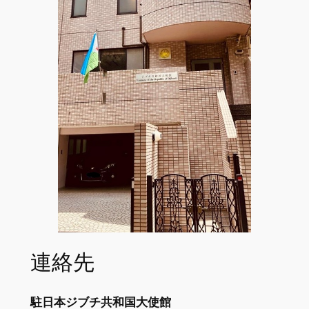
連絡先
駐日
本ジブチ共和国大使館